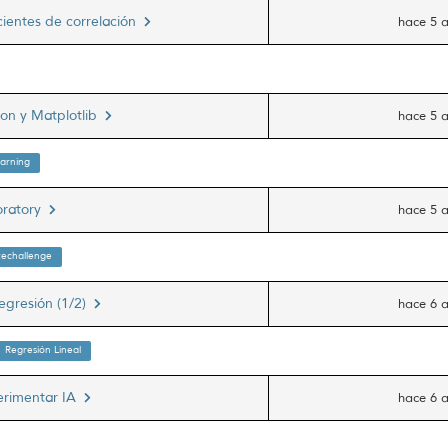
icientes de correlación
hace 5 
hon y Matplotlib
hace 5 
arning
oratory
hace 5 
techallenge
egresión (1/2)
hace 6 
Regresión Lineal
perimentar IA
hace 6 