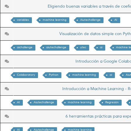
Eligiendo buenas variables a través de coef
variables
machine learning
Aiutechallenge
AI
Visualización de datos simple con Pyt
aichallenge
aiutechallenge
utec
ai
machine le
Introducción a Google Colab
Colaboratory
Python
machine learning
ai
Aiu
Introducción a Machine Learning - R
AI
Aiutechallenge
machine learning
Regresión
6 herramientas prácticas para ex
AI
Aiutechallenge
machine learning