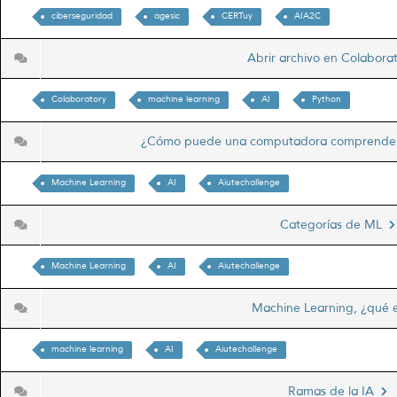
ciberseguridad
agesic
CERTuy
AIA2C
Abrir archivo en Colabor
Colaboratory
machine learning
AI
Python
¿Cómo puede una computadora comprender
Machine Learning
AI
Aiutechallenge
Categorías de ML
Machine Learning
AI
Aiutechallenge
Machine Learning, ¿qué
machine learning
AI
Aiutechallenge
Ramas de la IA