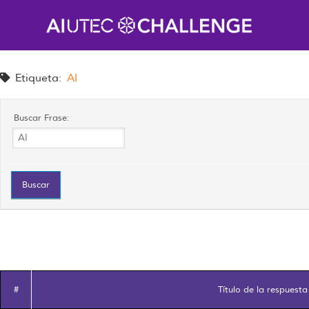
Saltar
al
contenido
Etiqueta:
AI
Buscar Frase:
#
Título de la respuesta