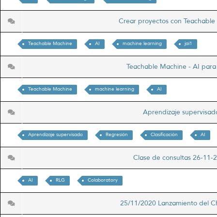
Crear proyectos con Teachabl
Teachable Machine
AI
machine learning
jai1
Teachable Machine - AI par
Teachable Machine
machine learning
AI
Aprendizaje supervisa
Aprendizaje supervisado
Regresión
Clasificación
AI
Clase de consultas 26-11
AI
RLG
Colaboratory
25/11/2020 Lanzamiento del 